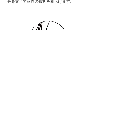
チを支えて筋肉の負担を和らげます。
⑦ポンプ効果で血行に
​血流の折り返し地点である足裏のアーチをシダ
ス・インソールはサポート。動作に応じてアー
チが上下、ポンプの役割を果たし、血行に作
用。むくみや冷え等への対応が期待できます。